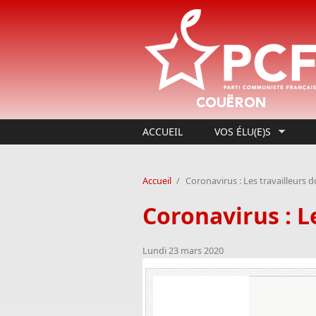
Aller au contenu principal
ACCUEIL
VOS ÉLU(E)S
Accueil
/
Coronavirus : Les travailleurs d
Coronavirus : L
Lundi 23 mars 2020