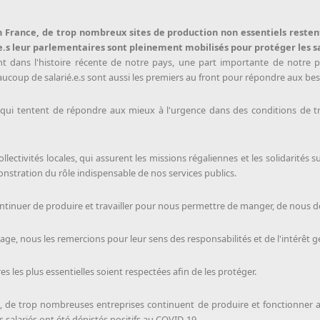
 France, de trop nombreux sites de production non essentiels resten
e.s leur parlementaires sont pleinement mobilisés pour protéger les sa
nt dans l'histoire récente de notre pays, une part importante de notre po
coup de salarié.e.s sont aussi les premiers au front pour répondre aux bes
ui tentent de répondre aux mieux à l'urgence dans des conditions de t
ectivités locales, qui assurent les missions régaliennes et les solidarités su
onstration du rôle indispensable de nos services publics.
inuer de produire et travailler pour nous permettre de manger, de nous dépl
e, nous les remercions pour leur sens des responsabilités et de l'intérêt g
s les plus essentielles soient respectées afin de les protéger.
onal, de trop nombreuses entreprises continuent de produire et fonctionner a
salariés ont été dépistés positifs au COVID-19.