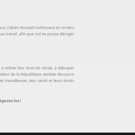
ous. Fabien Roussel s'adressera en ce sens
 au travail, afin que nul ne puisse déroger
utiliser leur droit de retrait, à débrayer
ésident de la République semble découvrir
 travailleuses, leur santé et leurs droits
égeons les !