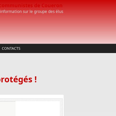
 communistes de Coueron
'information sur le groupe des élus
CONTACTS
protégés !