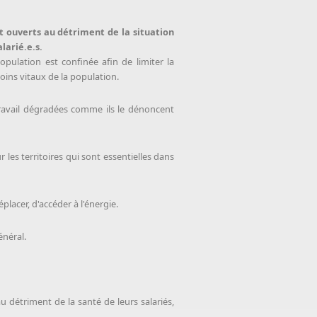
t ouverts au détriment de la situation
larié.e.s.
pulation est confinée afin de limiter la
oins vitaux de la population.
ravail dégradées comme ils le dénoncent
r les territoires qui sont essentielles dans
acer, d'accéder à l'énergie.
énéral.
u détriment de la santé de leurs salariés,