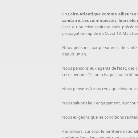
En Loire-Atlantique comme ailleurs en
sanitaire. Les communistes, leurs élu.
Face à une crise sanitaire sans précéde
propagation rapide du Covid-19. Mais beau
Nous pensons aux personnels de santé q
depuis un an.
Nous pensons aux agents de l'état, des coll
cette période. Ils font chaque jour la dém
Nous pensons à tous ceux qui doivent cont
Nous saluons leur engagement, leur courag
Nous exigeons que les conditions sanitaire
Par ailleurs, sur tout le territoire nati
parfois même dans des entreprises où des 