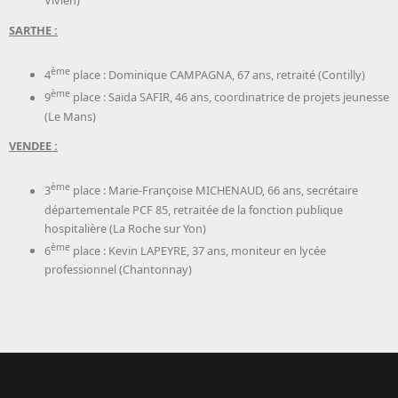
Vivien)
SARTHE :
ème
4
place : Dominique CAMPAGNA, 67 ans, retraité (Contilly)
ème
9
place : Saïda SAFIR, 46 ans, coordinatrice de projets jeunesse
(Le Mans)
VENDEE :
ème
3
place : Marie-Françoise MICHENAUD, 66 ans, secrétaire
départementale PCF 85, retraitée de la fonction publique
hospitalière (La Roche sur Yon)
ème
6
place : Kevin LAPEYRE, 37 ans, moniteur en lycée
professionnel (Chantonnay)