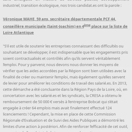
industriel, transition écologique, nos trois candidat.es ont la parole :
Véronique MAHE, 59 ans, secrétaire départementale PCF 44,
ème
conseillère municipale (Saint-Joachim) en 4
place sur la liste de
Loire Atlantique
"S’il est utile de soutenir les entreprises connaissant des difficultés ou
souhaitant se développer, il est indispensable que les engagements pris
soient contractualisés et contrôlés afin qu’ils servent véritablement
l’emploi. Pour y parvenir, nous devons nous donner les moyens de
vérifier que les aides accordées par la Région sont bien utilisées avec la
finalité de créer ou maintenir l’emploi, mais également qu’elles servent
de levier pour améliorer les conditions de travail des salarié.es. En 2013,
cette démarche a été concluante dans la Région Pays de la Loire, où, en
concertation avec les salarié.es et les syndicats, la CRESA a obtenu le
remboursement de 50 000 € versés à l’entreprise Bobcat qui s’était
engagée à créer 64 emplois mais avait finalement effectué 124
licenciements ! Cependant, la mise en place de cette Commission
Régionale d’Evaluation et de Suivi des Aides Publiques a démontré les
limites d’une action à postériori. Afin de renforcer l’efficacité de cet outil,