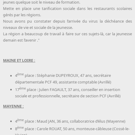
jeunes quelque soit le niveau de formation.
Mette en place une tarification sociale dans les restaurants scolaires
gérés par les régions.
Nous avons pu constater depuis l’arrivée du virus la déchéance des
niveaux de vie et sociale de la jeunesse.
La région a beaucoup de travail à faire sur ces sujets-là, car la jeunesse
demain est l’avenir ."
MAINE ET LOIRE :
ème
4
place : Stéphanie DUPEYROUX, 47 ans, secrétaire
départementale PCF 49, assistante comptable (Avrillé)
ème
17
place : Julien FAGAULT, 37 ans, conseiller en insertion
sociale et professionnelle, secrétaire de section PCF (Avrillé)
MAYENNE :
ème
4
place : Maud JAN, 36 ans, collaboratrice d’élus (Mayenne)
ème
8
place : Carole ROUAT, 50 ans, monteuse-câbleuse (Cossé-le-