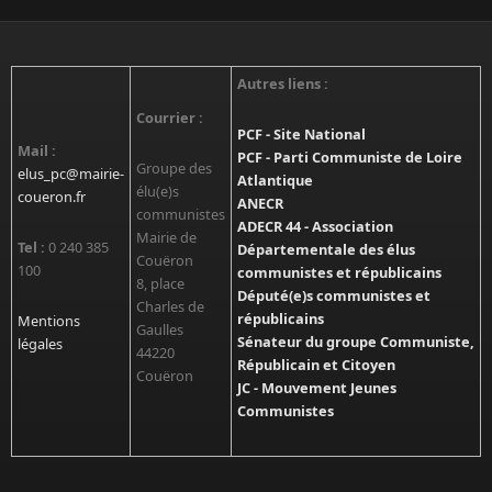
Autres liens :
Courrier :
PCF - Site National
Mail :
PCF - Parti Communiste de Loire
Groupe des
elus_pc@mairie-
Atlantique
élu(e)s
coueron.fr
ANECR
communistes
ADECR 44 - Association
Mairie de
Tel :
0 240 385
Départementale des élus
Couëron
100
communistes et républicains
8, place
Député(e)s communistes et
Charles de
républicains
Mentions
Gaulles
Sénateur du groupe Communiste,
légales
44220
Républicain et Citoyen
Couëron
JC - Mouvement Jeunes
Communistes