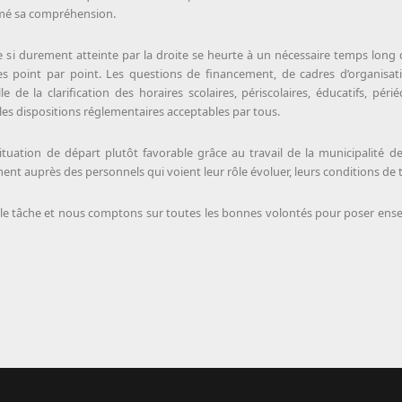
imé sa compréhension.
e si durement atteinte par la droite se heurte à un nécessaire temps long 
es point par point. Les questions de financement, de cadres d’organisa
lle de la clarification des horaires scolaires, périscolaires, éducatifs, pé
les dispositions réglementaires acceptables par tous.
situation de départ plutôt favorable grâce au travail de la municipalité
ent auprès des personnels qui voient leur rôle évoluer, leurs conditions de t
elle tâche et nous comptons sur toutes les bonnes volontés pour poser ens