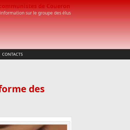
 communistes de Coueron
'information sur le groupe des élus
CONTACTS
éforme des