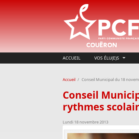
Aller au contenu principal
ACCUEIL
VOS ÉLU(E)S
Accueil
/
Conseil Municipal du 18 novem
Conseil Munici
rythmes scolai
Lundi 18 novembre 2013