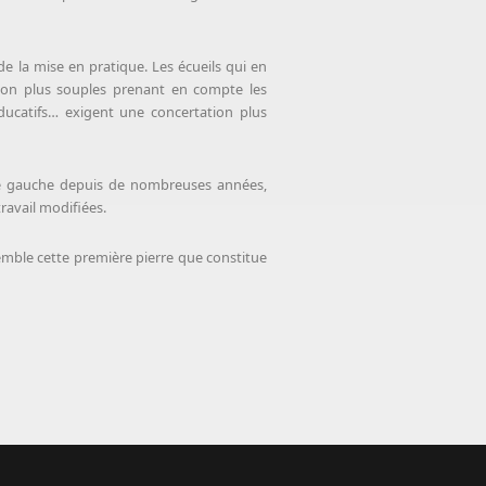
de la mise en pratique. Les écueils qui en
tion plus souples prenant en compte les
riéducatifs… exigent une concertation plus
 de gauche depuis de nombreuses années,
ravail modifiées.
emble cette première pierre que constitue