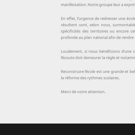
manifestation. Notre groupe leur a expr
En effet, l’urgence de redresser une écol
résultent sont, selon nous, surmontabl
spécificités des territoires ou encore ce
profonde au plan national afin de rendre 
Localement, si nous bénéficions d’une 
l’écoute doit demeurer la règle et notamm
Reconstruire l’école est une grande et b
la réforme des rythmes scolaires.
Merci de votre attention.