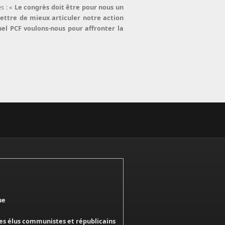
s : «
Le congrès doit être pour nous un
mettre de mieux articuler notre action
uel PCF voulons-nous pour affronter la
ue
es élus communistes et républicains