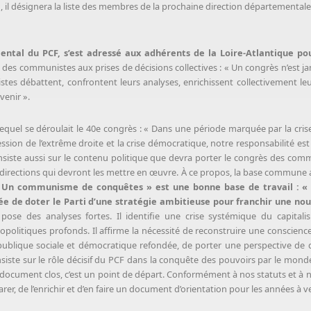
, il désignera la liste des membres de la prochaine direction départementale 
ental du PCF, s’est adressé aux adhérents de la Loire-Atlantique p
des communistes aux prises de décisions collectives : « Un congrès n’est jam
es débattent, confrontent leurs analyses, enrichissent collectivement leu
venir ».
lequel se déroulait le 40e congrès : « Dans une période marquée par la cri
ression de l’extrême droite et la crise démocratique, notre responsabilité 
insiste aussi sur le contenu politique que devra porter le congrès des com
 directions qui devront les mettre en œuvre. À ce propos, la base commune 
 Un communisme de conquêtes » est une bonne base de travail : « 
gée de doter le Parti d’une stratégie ambitieuse pour franchir une no
pose des analyses fortes. Il identifie une crise systémique du capita
olitiques profonds. Il affirme la nécessité de reconstruire une conscience
publique sociale et démocratique refondée, de porter une perspective de
siste sur le rôle décisif du PCF dans la conquête des pouvoirs par le monde d
document clos, c’est un point de départ. Conformément à nos statuts et à n
, de l’enrichir et d’en faire un document d’orientation pour les années à ve