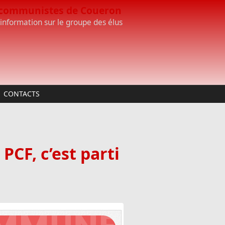
 communistes de Coueron
'information sur le groupe des élus
CONTACTS
CF, c’est parti