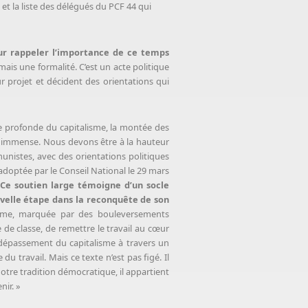
et la liste des délégués du PCF 44 qui
our rappeler l’importance de ce temps
ais une formalité. C’est un acte politique
r projet et décident des orientations qui
se profonde du capitalisme, la montée des
est immense. Nous devons être à la hauteur
munistes, avec des orientations politiques
adoptée par le Conseil National le 29 mars
Ce soutien large témoigne d’un socle
uvelle étape dans la reconquête de son
lisme, marquée par des bouleversements
 de classe, de remettre le travail au cœur
 dépassement du capitalisme à travers un
u travail. Mais ce texte n’est pas figé. Il
otre tradition démocratique, il appartient
nir. »