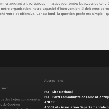
n les appelant à la participation massive pour toutes les étapes du congrè
 notre organisation, notre capacité d’intervention. Il doit nous per
ohérente et offensive. Car au fond, la question posée est simple : q
Autres liens :
rier :
PCF - Site National
PCF - Parti Communiste de Loire Atlantiq
pe des élu(e)s communistes
ANECR
ie de Couëron
ADECR 44 - Association Départementale d