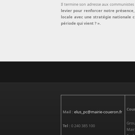
Il termine son adresse aux communistes e
levier pour renforcer notre présence,
locale avec une stratégie nationale c
période qui vient ? ».
Cour
Mail :
elus_pc@mairie-coueron.fr
Grou
Tel :
0 240 385 100
Mair