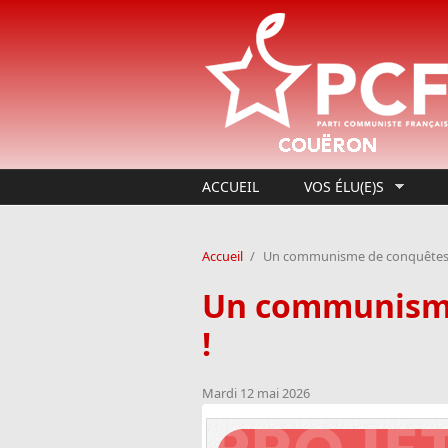
Aller au contenu principal
ACCUEIL
VOS ÉLU(E)S
Accueil
/
Un communisme de conquêtes : C
Un communisme 
!
Mardi 12 mai 2026