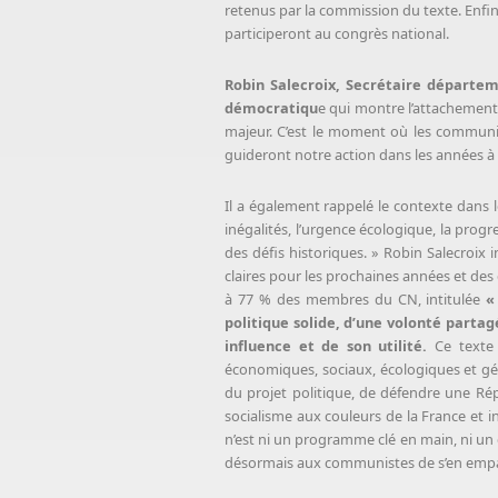
retenus par la commission du texte. Enfin
participeront au congrès national.
Robin Salecroix, Secrétaire départem
démocratiqu
e qui montre l’attachement 
majeur. C’est le moment où les communist
guideront notre action dans les années à 
Il a également rappelé le contexte dans 
inégalités, l’urgence écologique, la prog
des défis historiques. » Robin Salecroix 
claires pour les prochaines années et des
à 77 % des membres du CN, intitulée
«
politique solide, d’une volonté parta
influence et de son utilité.
Ce texte 
économiques, sociaux, écologiques et géop
du projet politique, de défendre une Ré
socialisme aux couleurs de la France et in
n’est ni un programme clé en main, ni un 
désormais aux communistes de s’en emparer