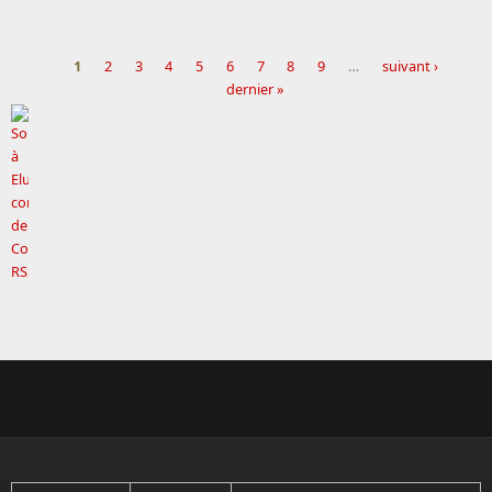
1
2
3
4
5
6
7
8
9
…
suivant ›
dernier »
Pages