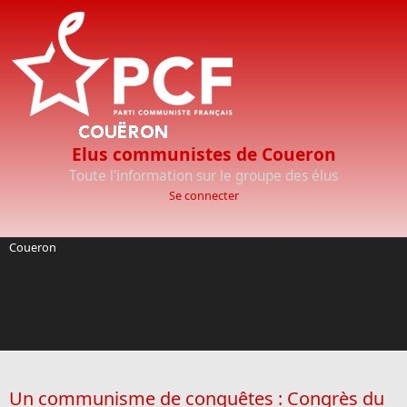
Aller au contenu principal
Elus communistes de Coueron
Toute l'information sur le groupe des élus
Se connecter
Coueron
Un communisme de conquêtes : Congrès du